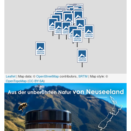
Leaflet
| Map data: ©
OpenStreetMap
contributors,
SRTM
| Map style: ©
OpenTopoMap
(
CC-BY-SA
)