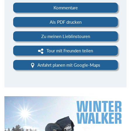
Kommentare
Als PDF drucken
Zu meinen Lieblinstouren
Tour mit Freunden teilen
Anfahrt planen mit Google-Maps