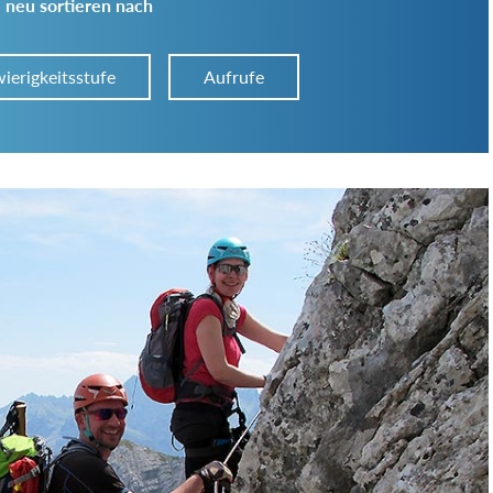
 neu sortieren nach
ierigkeitsstufe
Aufrufe
Art der Tour:
Schwierigkeitsgrad:
von
bis
Kondition (Tourdauer):