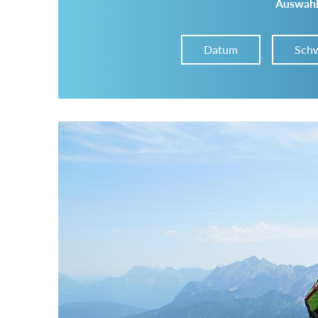
Auswahl
Datum
Schw
Im Tourenarchiv suchen
Land:
Region:
Gebirge: