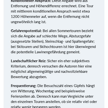
Konditioneller Anspruch:
Diese Angabe wird aus
Entfernung und Höhendifferenz errechnet. Eine Tour
mit mittlerem konditionellen Anspruch weist etwa
1200 Höhenmeter auf, wenn die Entfernung nicht
ungewöhnlich lang ist.
Gefahrenpotential:
Bei allen Sommertouren bezieht
sich die Angabe auf schlechte Wege, Absturzgefahr
(ausgesetzte Stellen), Steinschlag- und Spaltengefahr;
bei Skitouren und Skihochtouren ist hier überwiegend
die potentielle Lawinengefährdung gemeint.
Landschaftlicher Reiz:
Sicher ein eher subjektives
Kriterium, dennoch versuchen die Autoren hier eine
möglichst allgemeingültige und nachvollziehbare
Bewertung abzugeben.
Frequentierung:
Die Besuchszahl eines Gipfels hängt
von Witterung, Wochentag und beispielsweise
Ferienzeiten ab. Dennoch kann man Vergleiche unter
den einzelnen Touren anstellen, ob sie relativ viel oder
relativ wenig begangen werden.