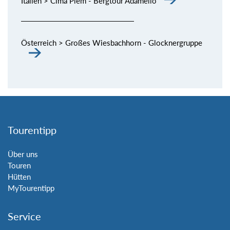
Italien > Cima Plem - Bergtour Adamello
Österreich > Großes Wiesbachhorn - Glocknergruppe
Tourentipp
Über uns
Touren
Hütten
MyTourentipp
Service