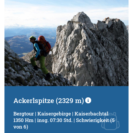
Schwierigkeitsgrad:
von
bis
Kondition (Tourdauer):
von
bis
Suchbegriff:
Ackerlspitze (2329 m)
Bergtour | Kaisergebirge | Kaiserbachtal
1350 Hm | insg. 07:30 Std. | Schwierigkeit (5
von 6)