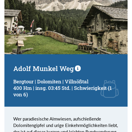
Adolf Munkel Weg
Bergtour | Dolomiten | Villnößtal
400 Hm | insg. 03:45 Std. | Schwierigkeit (1
von 6)
Wer paradiesische Almwiesen, aufschießende
Dolomitengipfel und urige Einkehrmöglichkeiten liebt,
der ist auf dieser kurzen und leichten Rundwanderung