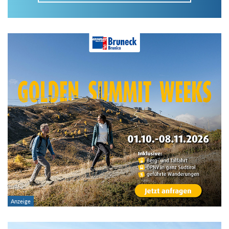
Im Tourenarchiv suchen
Land:
Region:
Gebirge:
Art der Tour: