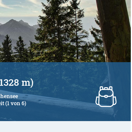
(1328 m)
chensee
it (1 von 6)