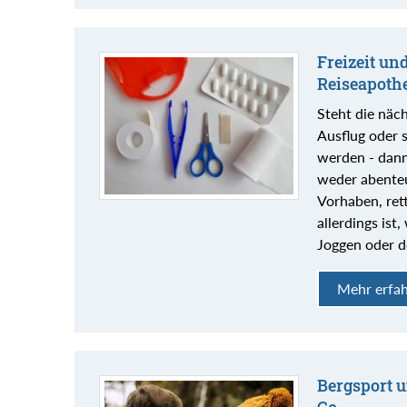
Freizeit un
Reiseapoth
Steht die näc
Ausflug oder s
werden - dann
weder abenteu
Vorhaben, ret
allerdings ist
Joggen oder d
Mehr erfa
Bergsport u