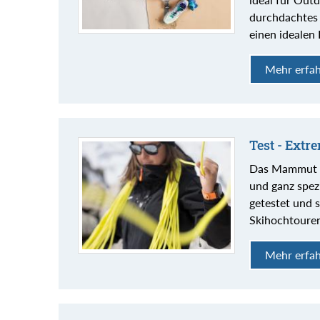
durchdachtes 
einen idealen 
Mehr erfa
Test - Extre
Das Mammut 6.
und ganz spezi
getestet und s
Skihochtouren 
Mehr erfa