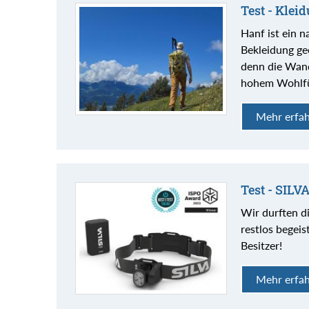
Test - Klei
Hanf ist ein 
Bekleidung gee
denn die Wand
hohem Wohlfü
Mehr erfa
Test - SILV
Wir durften d
restlos begeis
Besitzer!
Mehr erfa