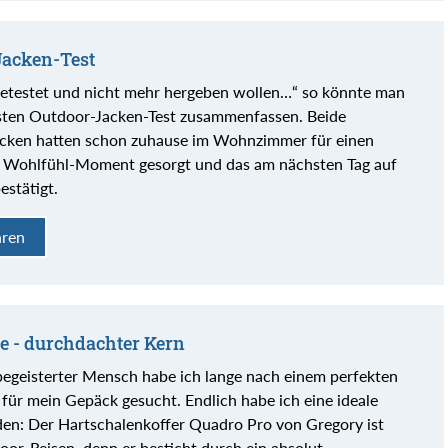
Jacken-Test
etestet und nicht mehr hergeben wollen…“ so könnte man
sten Outdoor-Jacken-Test zusammenfassen. Beide
en hatten schon zuhause im Wohnzimmer für einen
n Wohlfühl-Moment gesorgt und das am nächsten Tag auf
estätigt.
hren
e - durchdachter Kern
egeisterter Mensch habe ich lange nach einem perfekten
 für mein Gepäck gesucht. Endlich habe ich eine ideale
en: Der Hartschalenkoffer Quadro Pro von Gregory ist
oor-Reisen, denn er besticht durch ein absolut