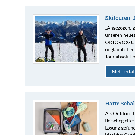
Skitouren-
„Angezogen, g
unseren neue
ORTOVOX-Jack
unglaubliche
Tour absolut b
Mehr erfa
Harte Schal
Als Outdoor-b
Reisebegleiter
Lösung gefund
ideal für Outd