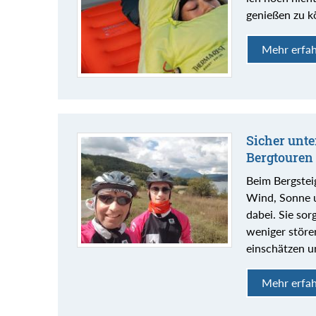
genießen zu k
Mehr erfa
Sicher unte
Bergtouren 
Beim Bergstei
Wind, Sonne u
dabei. Sie sor
weniger störe
einschätzen u
Mehr erfa