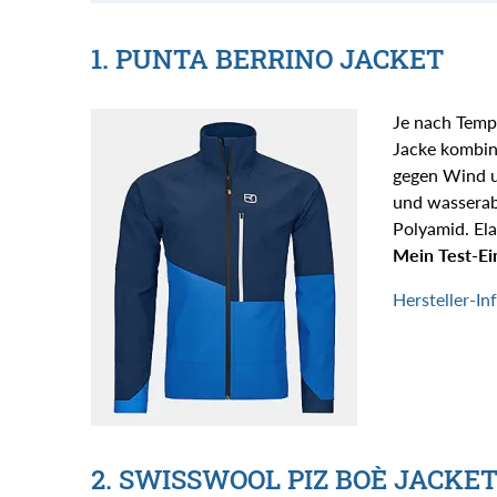
1. PUNTA BERRINO JACKET
Je nach Tempe
Jacke kombini
gegen Wind un
und wasserab
Polyamid. Ela
Mein Test-Ei
Hersteller-In
2. SWISSWOOL PIZ BOÈ JACKE