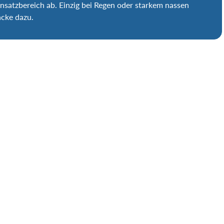
satzbereich ab. Einzig bei Regen oder starkem nassen
acke
dazu.