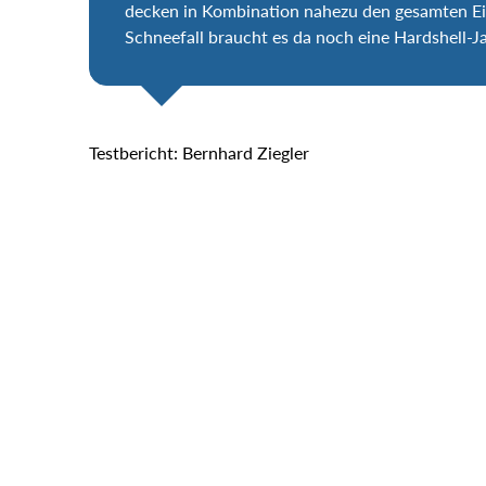
decken in Kombination nahezu den gesamten Ein
Schneefall braucht es da noch eine
Hardshell-J
Testbericht: Bernhard Ziegler