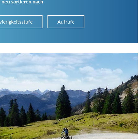
 neu sortieren nach
ierigkeitsstufe
Aufrufe
Art der Tour:
Schwierigkeitsgrad:
von
bis
Kondition (Tourdauer):