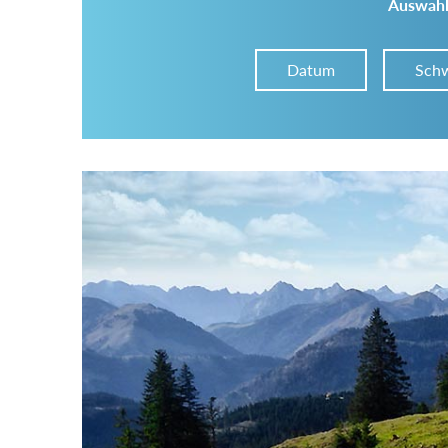
Auswahl
Datum
Schw
Im Tourenarchiv suchen
Land:
Region:
Gebirge: