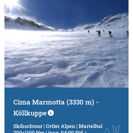
Cima Marmotta (3330 m) -
Köllkuppe
Skihochtour | Ortler Alpen | Martelltal
200+1100 Hm | insg. 04:00 Std. |