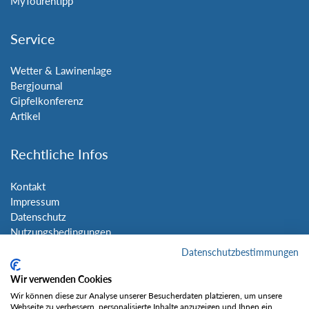
MyTourentipp
Service
Wetter & Lawinenlage
Bergjournal
Gipfelkonferenz
Artikel
Rechtliche Infos
Kontakt
Impressum
Datenschutz
Nutzungsbedingungen
Sitemap
Datenschutzbestimmungen
Wir verwenden Cookies
Social Media
Wir können diese zur Analyse unserer Besucherdaten platzieren, um unsere
Webseite zu verbessern, personalisierte Inhalte anzuzeigen und Ihnen ein