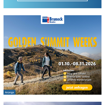
Im Tourenarchiv suchen
Land:
Region:
Gebirge:
Art der Tour: