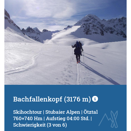
Schwierigkeitsgrad:
von
bis
Kondition (Tourdauer):
von
bis
Suchbegriff:
Bachfallenkopf (3176 m)
Skihochtour | Stubaier Alpen | Ötztal
760+740 Hm | Aufstieg 04:00 Std. |
Schwierigkeit (3 von 6)