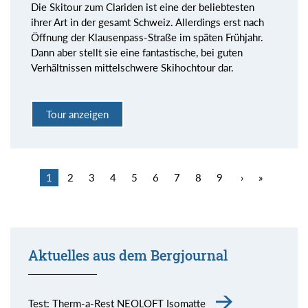
Die Skitour zum Clariden ist eine der beliebtesten
ihrer Art in der gesamt Schweiz. Allerdings erst nach
Öffnung der Klausenpass-Straße im späten Frühjahr.
Dann aber stellt sie eine fantastische, bei guten
Verhältnissen mittelschwere Skihochtour dar.
Tour anzeigen
1
2
3
4
5
6
7
8
9
›
»
Aktuelles aus dem Bergjournal
Test: Therm-a-Rest NEOLOFT Isomatte