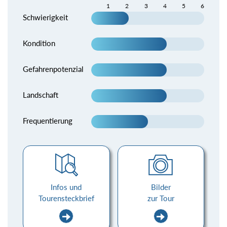
1
2
3
4
5
6
Schwierigkeit
Kondition
Gefahrenpotenzial
Landschaft
Frequentierung
Infos und
Bilder
Tourensteckbrief
zur Tour