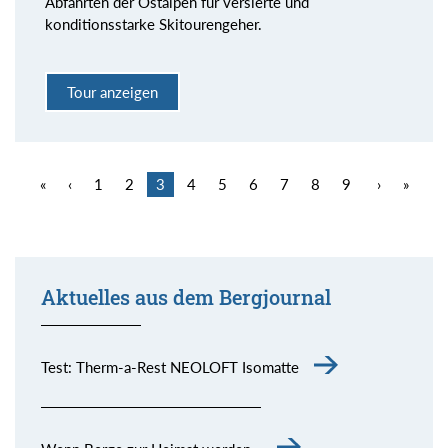
Abfahrten der Ostalpen für versierte und
konditionsstarke Skitourengeher.
Tour anzeigen
«
‹
1
2
3
4
5
6
7
8
9
›
»
Aktuelles aus dem Bergjournal
Test: Therm-a-Rest NEOLOFT Isomatte