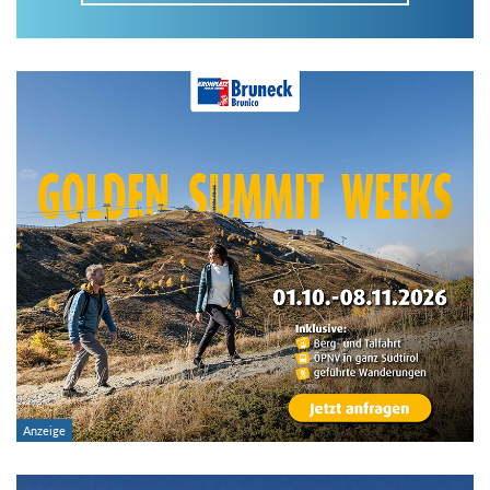
Im Tourenarchiv suchen
Land:
Region:
Gebirge:
Art der Tour: