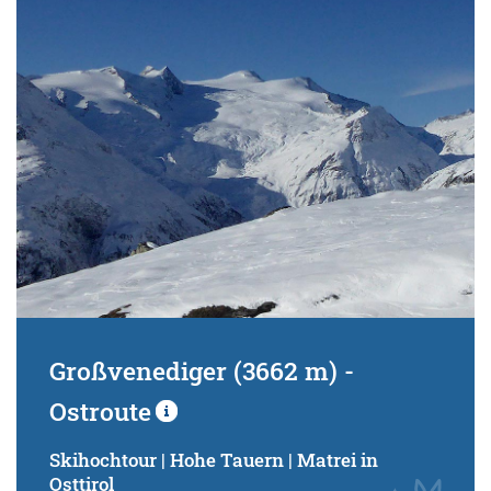
Schwierigkeitsgrad:
von
bis
Kondition (Tourdauer):
von
bis
Suchbegriff:
Großvenediger (3662 m) -
Ostroute
Skihochtour | Hohe Tauern | Matrei in
Osttirol