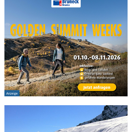
Im Tourenarchiv suchen
Land:
Region:
Gebirge:
Art der Tour:
Schwierigkeitsgrad:
von
bis