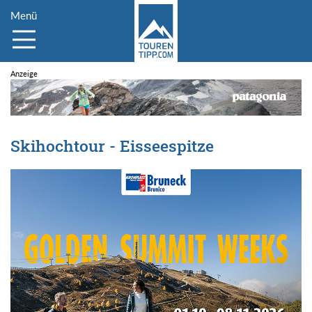
Menü
Skihochtour - Eisseespitze