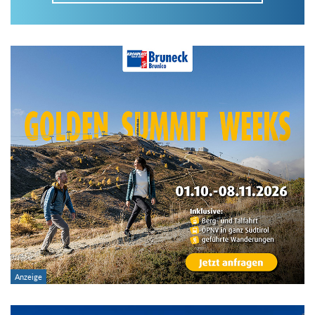
Im Tourenarchiv suchen
Land:
Region:
Gebirge:
Art der Tour: