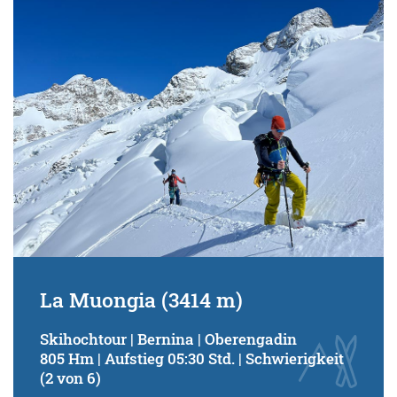
Schwierigkeitsgrad:
von
bis
Kondition (Tourdauer):
von
bis
Suchbegriff:
La Muongia (3414 m)
Skihochtour | Bernina | Oberengadin
805 Hm | Aufstieg 05:30 Std. | Schwierigkeit
(2 von 6)