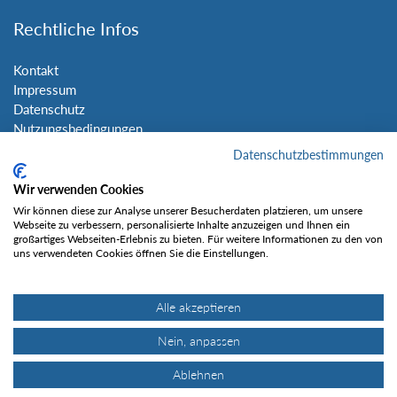
Rechtliche Infos
Kontakt
Impressum
Datenschutz
Nutzungsbedingungen
Sitemap
Datenschutzbestimmungen
Wir verwenden Cookies
Social Media
Wir können diese zur Analyse unserer Besucherdaten platzieren, um unsere
Webseite zu verbessern, personalisierte Inhalte anzuzeigen und Ihnen ein
großartiges Webseiten-Erlebnis zu bieten. Für weitere Informationen zu den von
uns verwendeten Cookies öffnen Sie die Einstellungen.
Alle akzeptieren
Gefällt mir
Nein, anpassen
Ablehnen
© Tourentipp.com 2025