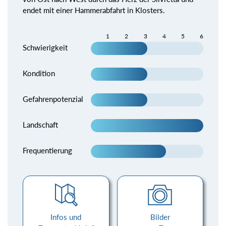
endet mit einer Hammerabfahrt in Klosters.
1
2
3
4
5
6
Schwierigkeit
Kondition
Gefahrenpotenzial
Landschaft
Frequentierung
Infos und
Bilder