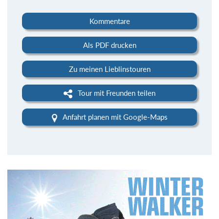
Kommentare
Als PDF drucken
Zu meinen Lieblinstouren
Tour mit Freunden teilen
Anfahrt planen mit Google-Maps