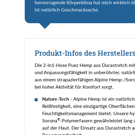
hervorragende Körperklima hat mich wirklich üb
ist natürlich Geschmacksache.
Produkt-Infos des Hersteller
Die 2-in1-Hose Puez Hemp aus Durastretch mit 
und Anpassungsfähigkeit in unberührter, natürl
aus einem strapazierfähigen Alpine Hemp-/Sor
bei hoher Aktivität für Komfort sorgt.
Nature-Tech -
Alpine Hemp ist ein natürlic
Reißfestigkeit, eine einzigartige Oberfläch
Feuchtigkeitsmanagement bietet. Unsere h
®
Sorona
-Polymerfasern gewährleistet lang
auf der Haut. Der Einsatz aus Durastretch a
Bewegungsfreiheit.