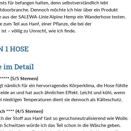
sts für befangen halten, denn selbstverständlich lebt
tdoorbranche. Dennoch möchte ich hier über ein Produkt
fte aus der SALEWA-Linie Alpine Hemp ein Wanderhose testen.
um Teil aus Hanf, einer Pflanze, die bei der
st – völlig zu Unrecht, wie ich finde.
 1 HOSE
 im Detail
**** (5/5 Sternen)
gt nämlich für ein hervorragendes Körperklima, die Hose fühlte
Seide an und hat auch ähnlichen Effekt. Leicht und kühl, wenn
Bei niedrigen Temperaturen dient sie dennoch als Kälteschutz.
h **** (4/5 Sternen)
ich der Stoff aus Hanf fast so geruchsneutralisierend wie Wolle.
en Schwitzen würde ich das Teil schon in die Wäsche geben.