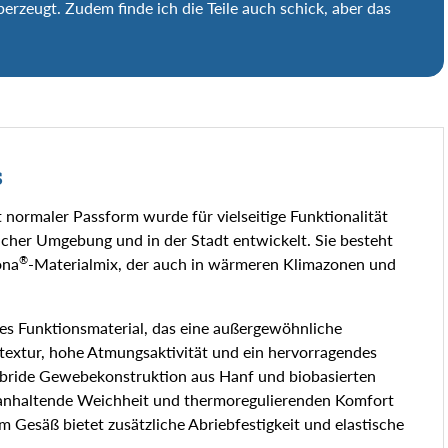
erzeugt. Zudem finde ich die Teile auch schick, aber das
s
normaler Passform wurde für vielseitige Funktionalität
icher Umgebung und in der Stadt entwickelt. Sie besteht
®
ona
-Materialmix, der auch in wärmeren Klimazonen und
hes Funktionsmaterial, das eine außergewöhnliche
entextur, hohe Atmungsaktivität und ein hervorragendes
ybride Gewebekonstruktion aus Hanf und biobasierten
 anhaltende Weichheit und thermoregulierenden Komfort
m Gesäß bietet zusätzliche Abriebfestigkeit und elastische