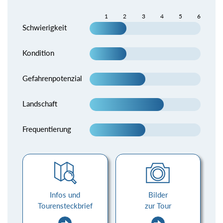
1
2
3
4
5
6
Schwierigkeit
Kondition
Gefahrenpotenzial
Landschaft
Frequentierung
Infos und
Bilder
Tourensteckbrief
zur Tour