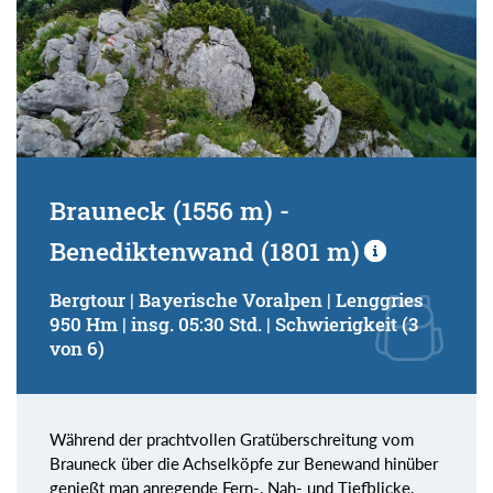
Brauneck (1556 m) -
Benediktenwand (1801 m)
Bergtour | Bayerische Voralpen | Lenggries
950 Hm | insg. 05:30 Std. | Schwierigkeit (3
von 6)
Während der prachtvollen Gratüberschreitung vom
Brauneck über die Achselköpfe zur Benewand hinüber
genießt man anregende Fern-, Nah- und Tiefblicke.