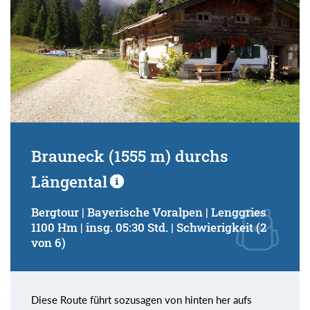
Brauneck (1555 m) durchs
Längental
Bergtour | Bayerische Voralpen | Lenggries
1100 Hm | insg. 05:30 Std. | Schwierigkeit (2
von 6)
Diese Route führt sozusagen von hinten her aufs