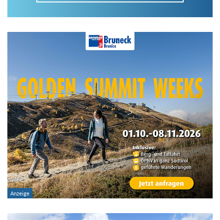
Im Tourenarchiv suchen
Land:
Region:
Gebirge:
Art der Tour: