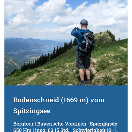
Schwierigkeitsgrad:
von
bis
Kondition (Tourdauer):
von
bis
Suchbegriff:
Bodenschneid (1669 m) vom
Spitzingsee
Bergtour | Bayerische Voralpen | Spitzingsee
650 Hm | insg. 03:15 Std. | Schwierigkeit (2