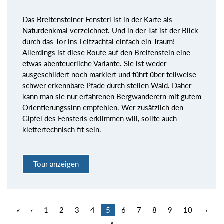
Das Breitensteiner Fensterl ist in der Karte als
Naturdenkmal verzeichnet. Und in der Tat ist der Blick
durch das Tor ins Leitzachtal einfach ein Traum!
Allerdings ist diese Route auf den Breitenstein eine
etwas abenteuerliche Variante. Sie ist weder
ausgeschildert noch markiert und führt über teilweise
schwer erkennbare Pfade durch steilen Wald. Daher
kann man sie nur erfahrenen Bergwanderern mit gutem
Orientierungssinn empfehlen. Wer zusätzlich den
Gipfel des Fensterls erklimmen will, sollte auch
klettertechnisch fit sein.
Tour anzeigen
«
‹
1
2
3
4
5
6
7
8
9
10
›
»