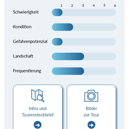
1
2
3
4
5
6
Schwierigkeit
Kondition
Gefahrenpotenzial
Landschaft
Frequentierung
Infos und
Bilder
Tourensteckbrief
zur Tour