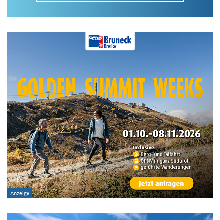
Im Tourenarchiv suchen
Land:
Region:
Gebirge:
Art der Tour: