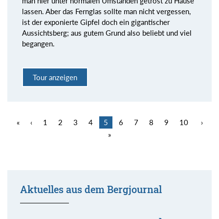
man hier unter normalen Umständen getrost zu Hause
lassen. Aber das Fernglas sollte man nicht vergessen,
ist der exponierte Gipfel doch ein gigantischer
Aussichtsberg; aus gutem Grund also beliebt und viel
begangen.
Tour anzeigen
«
‹
1
2
3
4
5
6
7
8
9
10
›
»
Aktuelles aus dem Bergjournal