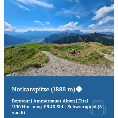
Schwierigkeitsgrad:
von
bis
Kondition (Tourdauer):
von
bis
Suchbegriff:
Notkarspitze (1888 m)
Bergtour | Ammergauer Alpen | Ettal
1190 Hm | insg. 05:40 Std. | Schwierigkeit (3
von 6)