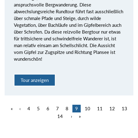
anspruchsvolle Bergwanderung. Diese
abwechslungsreiche Rundtour führt fast ausschließlich
über schmale Pfade und Steige, durch wilde
Vegetation, über Bachläufe und im Gipfelbereich auch
über Schrofen. Da diese reizvolle Bergtour nur etwas
für trittsichere und schwindelfreie Wanderer ist, ist
man relativ einsam am Schellschlicht. Die Aussicht
vom Gipfel zur Zugspitze und Richtung Plansee ist
wunderschön!
Tour anzeigen
«
‹
4
5
6
7
8
9
10
11
12
13
14
›
»