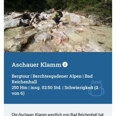
Aschauer Klamm
Bergtour | Berchtesgadener Alpen | Bad
Reichenhall
250 Hm | insg. 02:50 Std. | Schwierigkeit (2
von 6)
Die Aschauer Klamm westlich von Bad Reichenhall hat