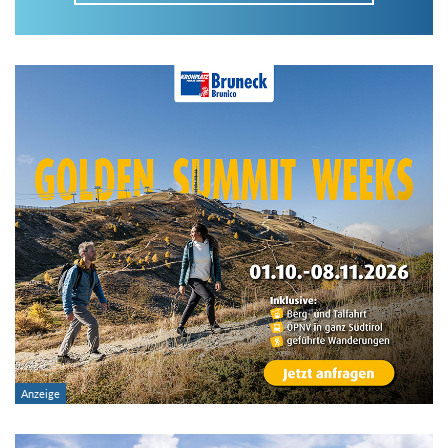
Im Tourenarchiv suchen
Land:
Region:
Gebirge:
Art der Tour: