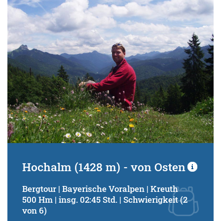
Schwierigkeitsgrad:
von
bis
Kondition (Tourdauer):
von
bis
Suchbegriff:
Hochalm (1428 m) - von Osten
Bergtour | Bayerische Voralpen | Kreuth
500 Hm | insg. 02:45 Std. | Schwierigkeit (2
von 6)