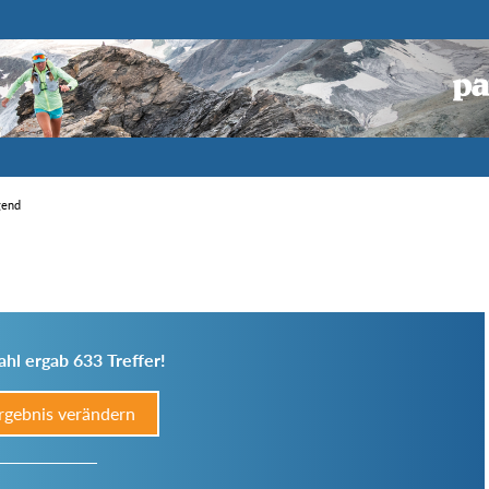
gend
hl ergab 633 Treffer!
rgebnis verändern