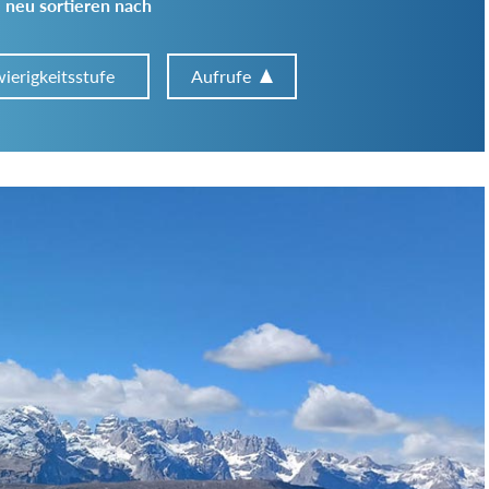
 neu sortieren nach
ierigkeitsstufe
Aufrufe
Art der Tour:
Schwierigkeitsgrad:
von
bis
Kondition (Tourdauer):