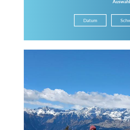
Auswahl
Datum
Schw
Im Tourenarchiv suchen
Land:
Region:
Gebirge: