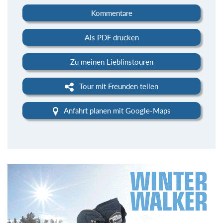
Kommentare
Als PDF drucken
Zu meinen Lieblinstouren
Tour mit Freunden teilen
Anfahrt planen mit Google-Maps