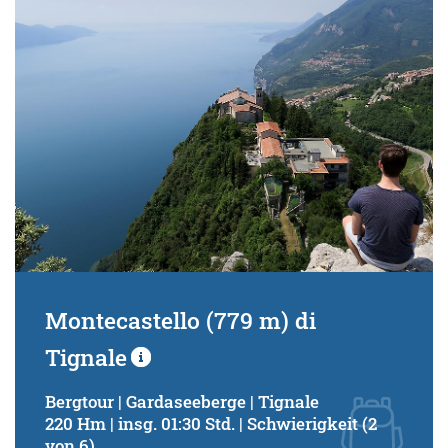
Montecastello (779 m) di
Tignale
Bergtour | Gardaseeberge | Tignale
220 Hm | insg. 01:30 Std. | Schwierigkeit (2
von 6)