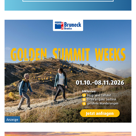
Im Tourenarchiv suchen
Land:
Region:
Gebirge:
Art der Tour: