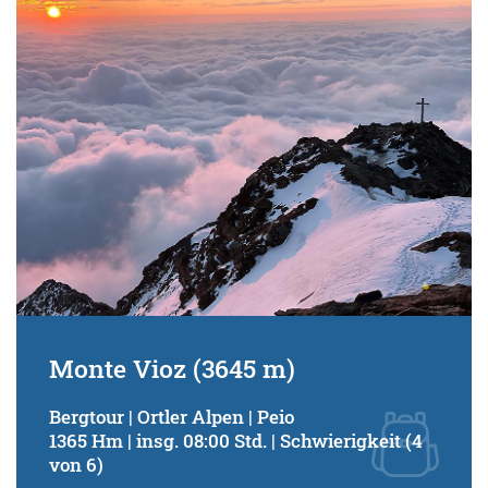
Schwierigkeitsgrad:
von
bis
Kondition (Tourdauer):
von
bis
Suchbegriff:
Monte Vioz (3645 m)
Bergtour | Ortler Alpen | Peio
1365 Hm | insg. 08:00 Std. | Schwierigkeit (4
von 6)