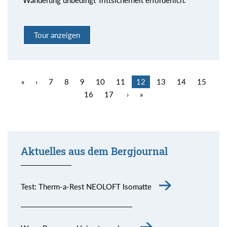
Wanderung unbedingt Trittsicherheit erforderlich.
Tour anzeigen
«
‹
7
8
9
10
11
12
13
14
15
16
17
›
»
Aktuelles aus dem Bergjournal
Test: Therm-a-Rest NEOLOFT Isomatte