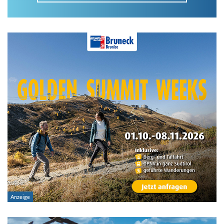
Im Tourenarchiv suchen
Land:
Region:
Gebirge:
Art der Tour: