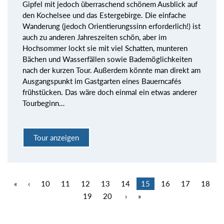
Gipfel mit jedoch überraschend schönem Ausblick auf
den Kochelsee und das Estergebirge. Die einfache
Wanderung (jedoch Orientierungssinn erforderlich!) ist
auch zu anderen Jahreszeiten schön, aber im
Hochsommer lockt sie mit viel Schatten, munteren
Bächen und Wasserfällen sowie Bademöglichkeiten
nach der kurzen Tour. Außerdem könnte man direkt am
Ausgangspunkt im Gastgarten eines Bauerncafés
frühstücken. Das wäre doch einmal ein etwas anderer
Tourbeginn…
Tour anzeigen
«
‹
10
11
12
13
14
15
16
17
18
19
20
›
»