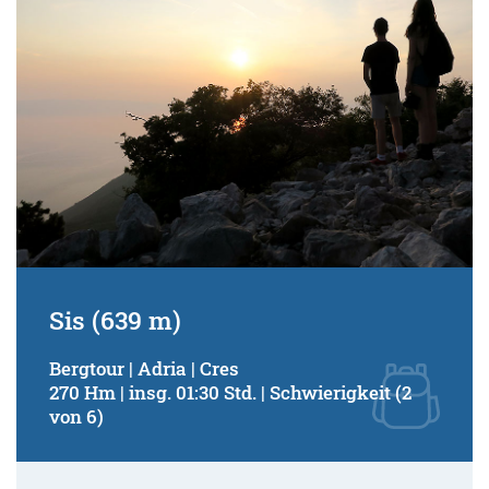
Sis (639 m)
Bergtour | Adria | Cres
270 Hm | insg. 01:30 Std. | Schwierigkeit (2
von 6)