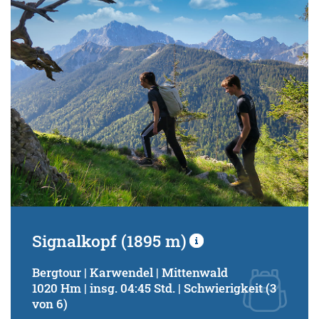
Schwierigkeitsgrad:
von
bis
Kondition (Tourdauer):
von
bis
Suchbegriff:
Signalkopf (1895 m)
Bergtour | Karwendel | Mittenwald
1020 Hm | insg. 04:45 Std. | Schwierigkeit (3
von 6)