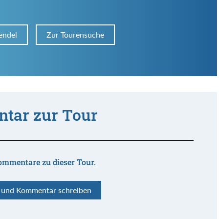
endel
Zur Tourensuche
tar zur Tour
ommentare zu dieser Tour.
n und Kommentar schreiben