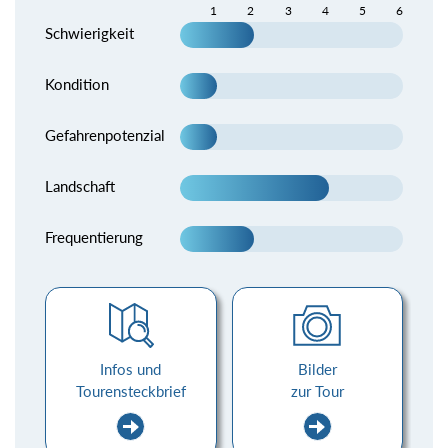
1
2
3
4
5
6
Schwierigkeit
Kondition
Gefahrenpotenzial
Landschaft
Frequentierung
Infos und
Bilder
Tourensteckbrief
zur Tour