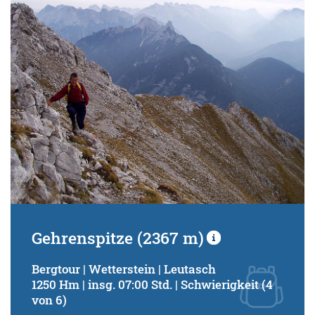
Schwierigkeitsgrad:
von
bis
Kondition (Tourdauer):
von
bis
Suchbegriff:
Gehrenspitze (2367 m)
Bergtour | Wetterstein | Leutasch
1250 Hm | insg. 07:00 Std. | Schwierigkeit (4
von 6)