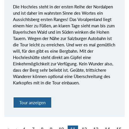
Die Hochries steht in der ersten Reihe der Nordalpen
und ist daher im wahrsten Sinne des Wortes ein
Aussichtsberg ersten Ranges! Das Voralpenland liegt
einem hier zu Füßen, an klaren Tage sieht man bis zum
Bayerischen Wald und im Süden winken die Hohen
Tauern. Wegen der Nähe zur Salzburger Autobahn ist
die Tour leicht zu erreichen. Und wer es mal gemütlich
will, für den gibt es eine Bergbahn. Mit der
Hochrieshütte steht direkt am Gipfel eine
Einkehrmöglichkeit zur Verfügung. Kein Wunder also,
dass der Berg sehr beliebt ist. Geübte, trittsichere
Wanderer können optional eine Überschreitung des
Karkopfes mit in die Tour einbauen.
Tour anzeigen
«
‹
6
7
8
9
10
11
12
13
14
15