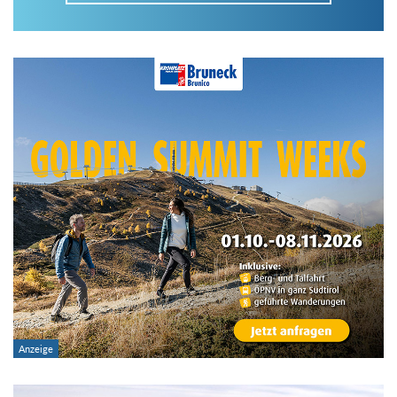
Im Tourenarchiv suchen
Land:
Region:
Gebirge:
Art der Tour: