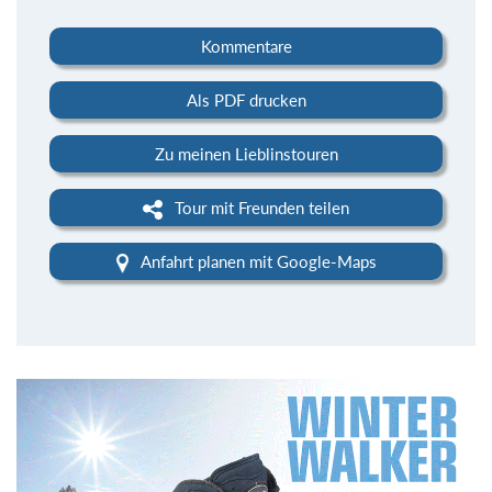
Kommentare
Als PDF drucken
Zu meinen Lieblinstouren
Tour mit Freunden teilen
Anfahrt planen mit Google-Maps