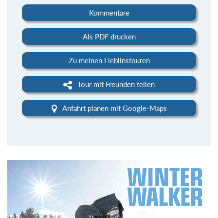
Kommentare
Als PDF drucken
Zu meinen Lieblinstouren
Tour mit Freunden teilen
Anfahrt planen mit Google-Maps