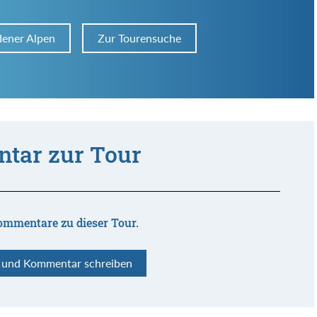
dener Alpen
Zur Tourensuche
tar zur Tour
ommentare zu dieser Tour.
n und Kommentar schreiben