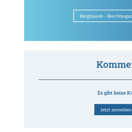
Bergtouren - Berchtesga
Kommen
Es gibt keine K
Jetzt anmelde