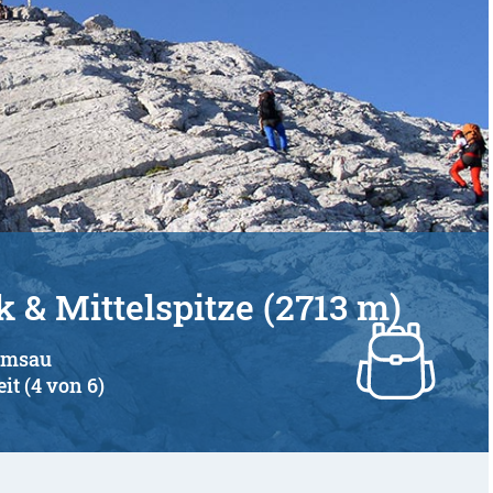
& Mittelspitze (2713 m)
Ramsau
it (4 von 6)