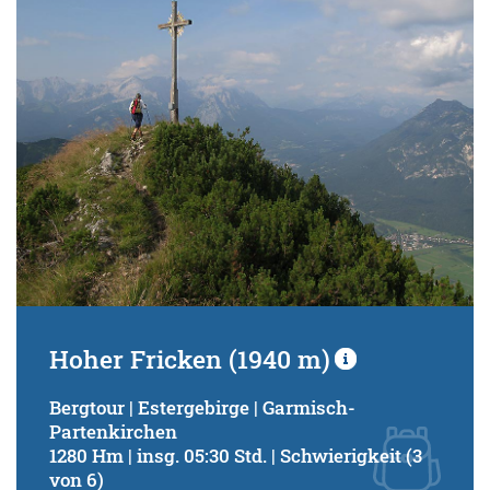
Hoher Fricken (1940 m)
Bergtour | Estergebirge | Garmisch-
Partenkirchen
1280 Hm | insg. 05:30 Std. | Schwierigkeit (3
von 6)