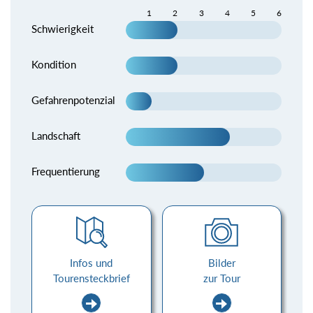
1
2
3
4
5
6
Schwierigkeit
Kondition
Gefahrenpotenzial
Landschaft
Frequentierung
Infos und
Bilder
Tourensteckbrief
zur Tour