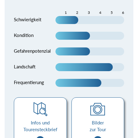
1
2
3
4
5
6
Schwierigkeit
Kondition
Gefahrenpotenzial
Landschaft
Frequentierung
Infos und
Bilder
Tourensteckbrief
zur Tour