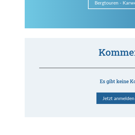
Bergtouren - Karw
Kommen
Es gibt keine K
Jetzt anmelde