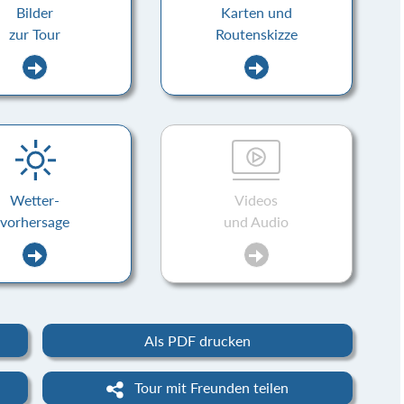
Bilder
Karten und
zur Tour
Routenskizze
Wetter-
Videos
vorhersage
und Audio
Als PDF drucken
Tour mit Freunden teilen