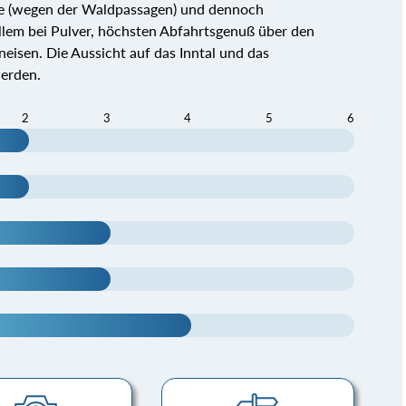
ge (wegen der Waldpassagen) und dennoch
 allem bei Pulver, höchsten Abfahrtsgenuß über den
eisen. Die Aussicht auf das Inntal und das
werden.
2
3
4
5
6