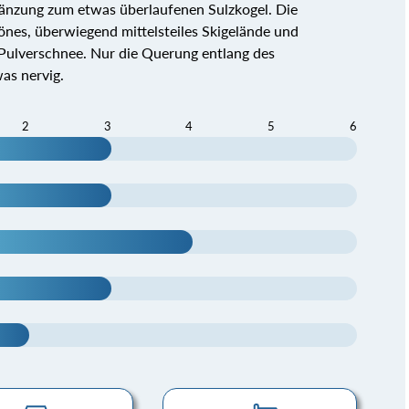
rgänzung zum etwas überlaufenen Sulzkogel. Die
önes, überwiegend mittelsteiles Skigelände und
n Pulverschnee. Nur die Querung entlang des
as nervig.
2
3
4
5
6