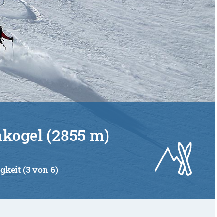
nkogel (2855 m)
gkeit (3 von 6)