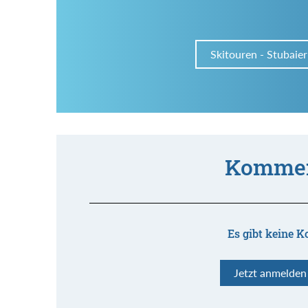
Skitouren - Stubaier
Kommen
Es gibt keine K
Jetzt anmelde