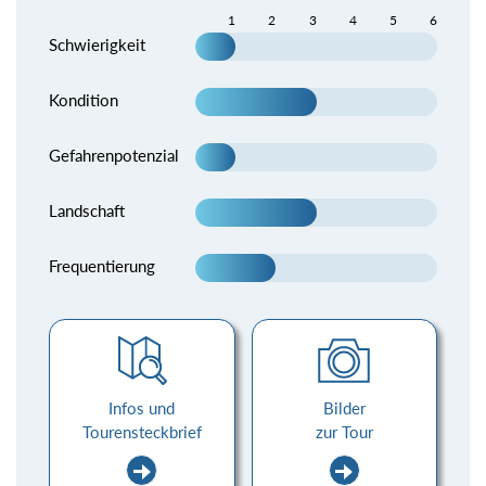
1
2
3
4
5
6
Schwierigkeit
Kondition
Gefahrenpotenzial
Landschaft
Frequentierung
Infos und
Bilder
Tourensteckbrief
zur Tour