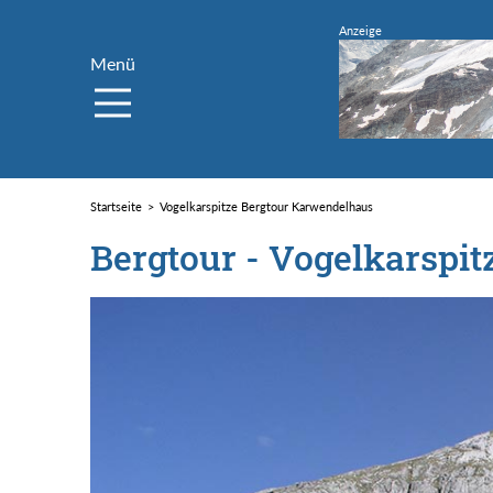
Menü
Startseite
Vogelkarspitze Bergtour Karwendelhaus
Bergtour - Vogelkarspit