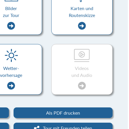
Bilder
Karten und
zur Tour
Routenskizze
Wetter-
Videos
vorhersage
und Audio
Als PDF drucken
Tour mit Freunden teilen