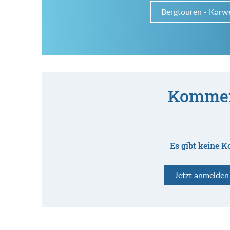
Bergtouren - Karw
Kommen
Es gibt keine K
Jetzt anmelde