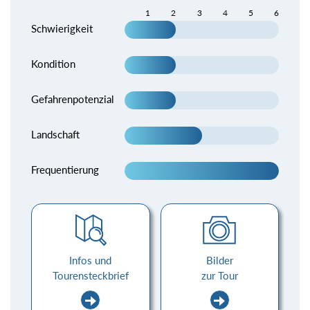
1
2
3
4
5
6
Schwierigkeit
Kondition
Gefahrenpotenzial
Landschaft
Frequentierung
Infos und
Bilder
Tourensteckbrief
zur Tour