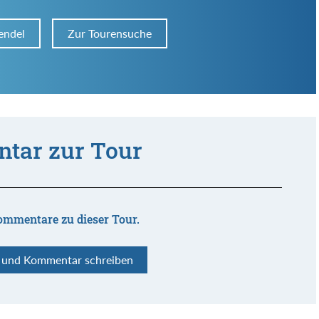
endel
Zur Tourensuche
tar zur Tour
ommentare zu dieser Tour.
n und Kommentar schreiben