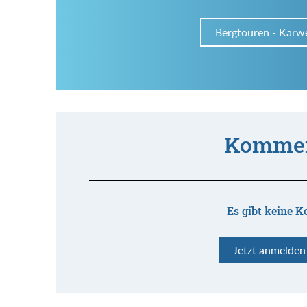
Bergtouren - Karw
Kommen
Es gibt keine K
Jetzt anmelde