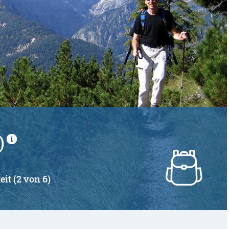
)
eit (2 von 6)