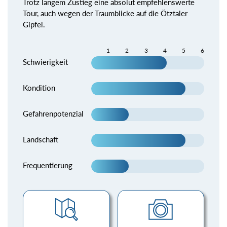
Trotz langem Zustieg eine absolut empfehlenswerte
Tour, auch wegen der Traumblicke auf die Ötztaler
Gipfel.
1
2
3
4
5
6
Schwierigkeit
Kondition
Gefahrenpotenzial
Landschaft
Frequentierung