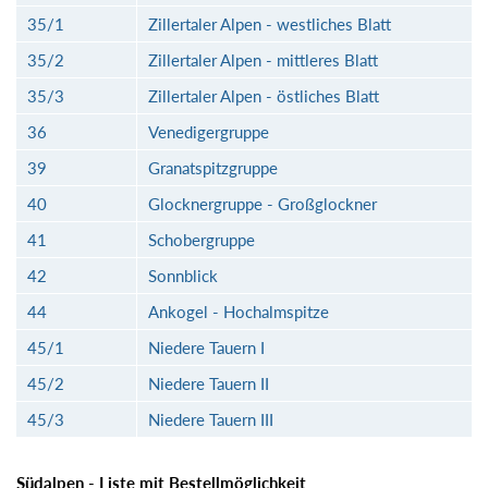
35/1
Zillertaler Alpen - westliches Blatt
35/2
Zillertaler Alpen - mittleres Blatt
35/3
Zillertaler Alpen - östliches Blatt
36
Venedigergruppe
39
Granatspitzgruppe
40
Glocknergruppe - Großglockner
41
Schobergruppe
42
Sonnblick
44
Ankogel - Hochalmspitze
45/1
Niedere Tauern I
45/2
Niedere Tauern II
45/3
Niedere Tauern III
Südalpen - Liste mit Bestellmöglichkeit