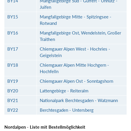
BY14
Mangfallgebirge Süd - Guffert - Unnütz -
Juifen
BY15
Mangfallgebirge Mitte - Spitzingsee -
Rotwand
BY16
Mangfallgebirge Ost, Wendelstein, Großer
Traithen
BY17
Chiemgauer Alpen West - Hochries -
Geigelstein
BY18
Chiemgauer Alpen Mitte Hochgern -
Hochfelln
BY19
Chiemgauer Alpen Ost - Sonntagshorn
BY20
Lattengebirge - Reiteralm
BY21
Nationalpark Berchtesgaden - Watzmann
BY22
Berchtesgaden - Untersberg
Nordalpen - Liste mit Bestellmöglichkeit