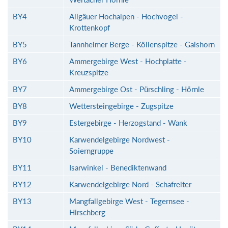
BY4
Allgäuer Hochalpen - Hochvogel -
Krottenkopf
BY5
Tannheimer Berge - Köllenspitze - Gaishorn
BY6
Ammergebirge West - Hochplatte -
Kreuzspitze
BY7
Ammergebirge Ost - Pürschling - Hörnle
BY8
Wettersteingebirge - Zugspitze
BY9
Estergebirge - Herzogstand - Wank
BY10
Karwendelgebirge Nordwest -
Soierngruppe
BY11
Isarwinkel - Benediktenwand
BY12
Karwendelgebirge Nord - Schafreiter
BY13
Mangfallgebirge West - Tegernsee -
Hirschberg