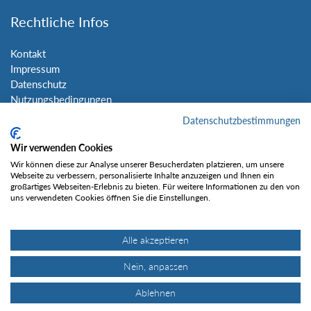
Rechtliche Infos
Kontakt
Impressum
Datenschutz
Nutzungsbedingungen
Sitemap
Datenschutzbestimmungen
Wir verwenden Cookies
Social Media
Wir können diese zur Analyse unserer Besucherdaten platzieren, um unsere
Webseite zu verbessern, personalisierte Inhalte anzuzeigen und Ihnen ein
großartiges Webseiten-Erlebnis zu bieten. Für weitere Informationen zu den von
uns verwendeten Cookies öffnen Sie die Einstellungen.
Alle akzeptieren
Gefällt mir
Nein, anpassen
Ablehnen
© Tourentipp.com 2025