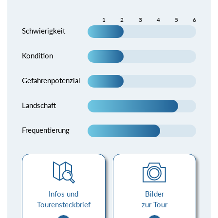
1
2
3
4
5
6
Schwierigkeit
Kondition
Gefahrenpotenzial
Landschaft
Frequentierung
Infos und
Bilder
Tourensteckbrief
zur Tour