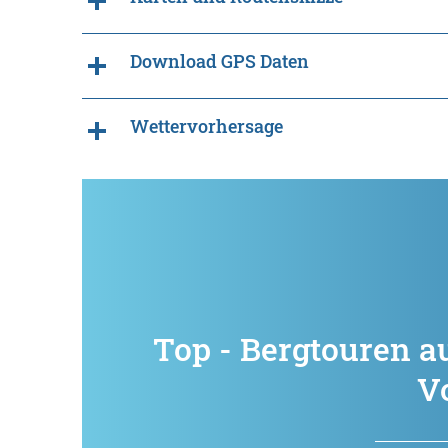
Download GPS Daten
Wettervorhersage
Top - Bergtouren a
V