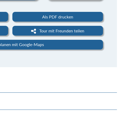
Als PDF drucken
Tour mit Freunden teilen
planen mit Google-Maps