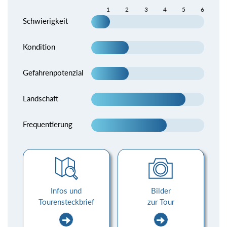
1
2
3
4
5
6
Schwierigkeit
Kondition
Gefahrenpotenzial
Landschaft
Frequentierung
Infos und
Bilder
Tourensteckbrief
zur Tour