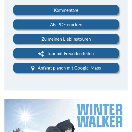
Kommentare
Als PDF drucken
Zu meinen Lieblinstouren
Tour mit Freunden teilen
Anfahrt planen mit Google-Maps