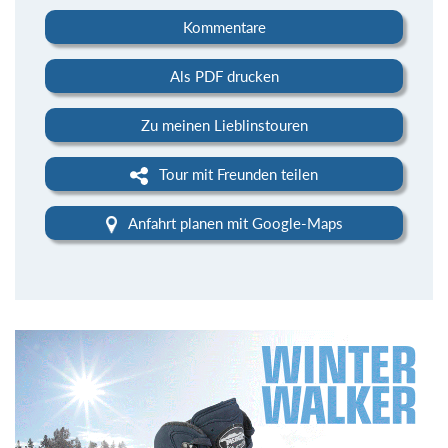
Kommentare
Als PDF drucken
Zu meinen Lieblinstouren
Tour mit Freunden teilen
Anfahrt planen mit Google-Maps