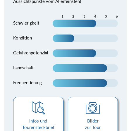
Aussichtspunkte vom Allerfeinsten!
1
2
3
4
5
6
Schwierigkeit
Kondition
Gefahrenpotenzial
Landschaft
Frequentierung
Infos und
Bilder
Tourensteckbrief
zur Tour