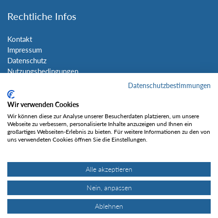
Rechtliche Infos
Kontakt
Impressum
Datenschutz
Nutzungsbedingungen
Sitemap
Datenschutzbestimmungen
Wir verwenden Cookies
Social Media
Wir können diese zur Analyse unserer Besucherdaten platzieren, um unsere
Webseite zu verbessern, personalisierte Inhalte anzuzeigen und Ihnen ein
großartiges Webseiten-Erlebnis zu bieten. Für weitere Informationen zu den von
uns verwendeten Cookies öffnen Sie die Einstellungen.
Alle akzeptieren
Gefällt mir
Nein, anpassen
Ablehnen
© Tourentipp.com 2025